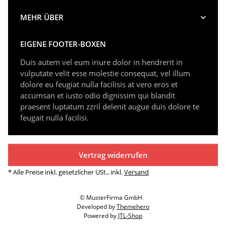
MEHR ÜBER
EIGENE FOOTER-BOXEN
Duis autem vel eum iriure dolor in hendrerit in
vulputate velit esse molestie consequat, vel illum
dolore eu feugiat nulla facilisis at vero eros et
accumsan et iusto odio dignissim qui blandit
praesent luptatum zzril delenit augue duis dolore te
feugait nulla facilisi.
Vertrag widerrufen
* Alle Preise inkl. gesetzlicher USt., inkl.
Versand
© MusterFirma GmbH
Developed by
Themehero
Powered by
JTL-Shop