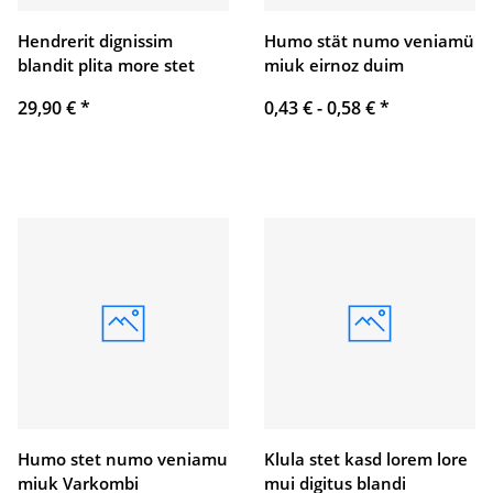
Hendrerit dignissim
Humo stät numo veniamü
blandit plita more stet
miuk eirnoz duim
29,90 €
*
0,43 € -
0,58 €
*
Humo stet numo veniamu
Klula stet kasd lorem lore
miuk Varkombi
mui digitus blandi