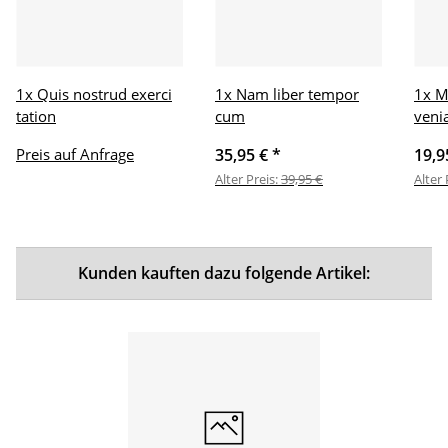
1x
Quis nostrud exerci
1x
Nam liber tempor
1x
M
tation
cum
veni
Preis auf Anfrage
35,95 €
*
19,9
Alter Preis:
39,95 €
Alter 
Kunden kauften dazu folgende Artikel: