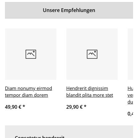
Unsere Empfehlungen
Diam nonumy eirmod
Hendrerit dignissim
Humo
tempor diam dorem
blandit plita more stet
veni
dui
49,90 €
*
29,90 €
*
0,43