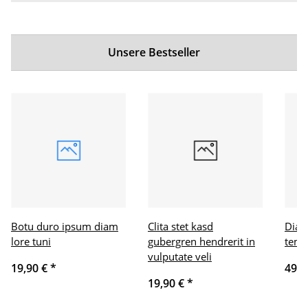
Unsere Bestseller
Botu duro ipsum diam
Clita stet kasd
Diam
lore tuni
gubergren hendrerit in
temp
vulputate veli
19,90 €
*
49,9
19,90 €
*