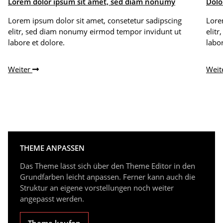
Lorem dolor ipsum sit amet, sed diam nonumy
Dolo
Lorem ipsum dolor sit amet, consetetur sadipscing
Lore
elitr, sed diam nonumy eirmod tempor invidunt ut
elit
labore et dolore.
labor
Weiter
Weit
THEME ANPASSEN
Das Theme lässt sich über den Theme Editor in den
Grundfarben leicht anpassen. Ferner kann auch die
Struktur an eigene vorstellungen noch weiter
angepasst werden.