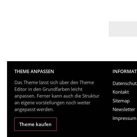
THEME ANPASSEN
INFORMAT
Das Theme lässt sich über den Theme
Datenschut
Editor in den Grundfarben leicht
Kontakt
anpassen. Ferner kann auch die Struktur
Sitemap
an eigene vorstellungen noch weiter
angepasst werden.
Newsletter
Impressum
Theme kaufen