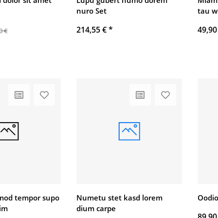
dolor sit amet
Lupu gubert numo dorem
Miam
nuro Set
tau w
214,55 €
*
49,90
0 €
mod tempor supo
Numetu stet kasd lorem
Oodio
rim
dium carpe
89,90