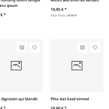
 nonumy lorem tempor
Minim wisi enim ad veniam
eru ipsum
19,95 €
*
 €
*
Alter Preis:
24,90 €
 dignissim qui blandit
Plita stet kasd eirmod
 €
*
19,90 €
*