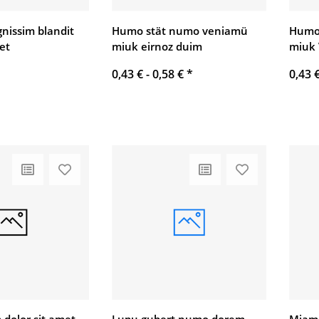
gnissim blandit
Humo stät numo veniamü
Humo
et
miuk eirnoz duim
miuk
0,43 € -
0,58 €
*
0,43 