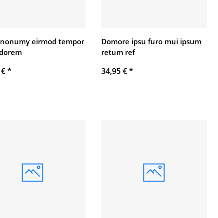
 nonumy eirmod tempor
Domore ipsu furo mui ipsum
 dorem
retum ref
 €
*
34,95 €
*