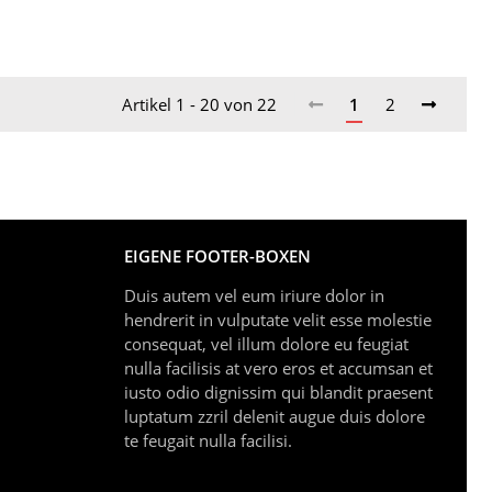
Artikel 1 - 20 von 22
1
2
EIGENE FOOTER-BOXEN
Duis autem vel eum iriure dolor in
hendrerit in vulputate velit esse molestie
consequat, vel illum dolore eu feugiat
nulla facilisis at vero eros et accumsan et
iusto odio dignissim qui blandit praesent
luptatum zzril delenit augue duis dolore
te feugait nulla facilisi.