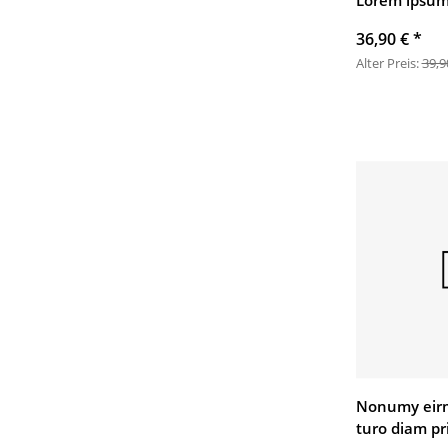
Lorem ipsum 
36,90 €
*
Alter Preis:
39,9
Nonumy eir
turo diam p