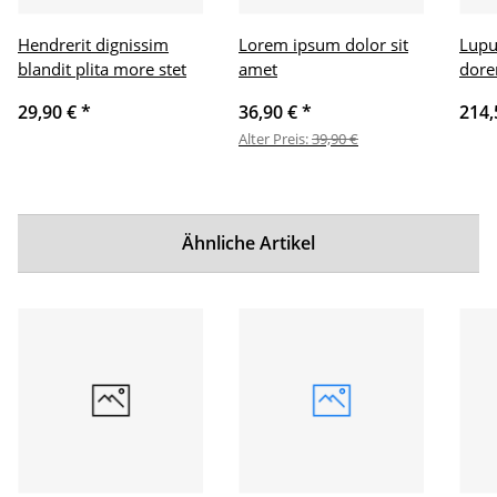
Hendrerit dignissim
Lorem ipsum dolor sit
Lupu
blandit plita more stet
amet
dore
29,90 €
*
36,90 €
*
214,
Alter Preis:
39,90 €
Ähnliche Artikel