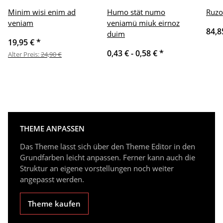
Minim wisi enim ad
Humo stät numo
Ruzo
veniam
veniamü miuk eirnoz
84,8
duim
19,95 €
*
0,43 € -
0,58 €
*
Alter Preis:
24,90 €
THEME ANPASSEN
Das Theme lässt sich über den Theme Editor in den
Grundfarben leicht anpassen. Ferner kann auch die
Struktur an eigene vorstellungen noch weiter
angepasst werden.
Theme kaufen