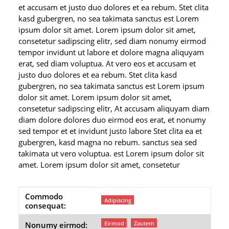
et accusam et justo duo dolores et ea rebum. Stet clita
kasd gubergren, no sea takimata sanctus est Lorem
ipsum dolor sit amet. Lorem ipsum dolor sit amet,
consetetur sadipscing elitr, sed diam nonumy eirmod
tempor invidunt ut labore et dolore magna aliquyam
erat, sed diam voluptua. At vero eos et accusam et
justo duo dolores et ea rebum. Stet clita kasd
gubergren, no sea takimata sanctus est Lorem ipsum
dolor sit amet. Lorem ipsum dolor sit amet,
consetetur sadipscing elitr, At accusam aliquyam diam
diam dolore dolores duo eirmod eos erat, et nonumy
sed tempor et et invidunt justo labore Stet clita ea et
gubergren, kasd magna no rebum. sanctus sea sed
takimata ut vero voluptua. est Lorem ipsum dolor sit
amet. Lorem ipsum dolor sit amet, consetetur
Commodo
Produkteigenschaft
Wert
Adipiscing
consequat:
Eirmod
Zautem
Nonumy eirmod: