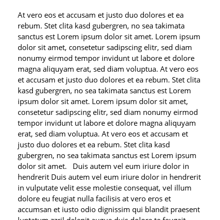
At vero eos et accusam et justo duo dolores et ea
rebum. Stet clita kasd gubergren, no sea takimata
sanctus est Lorem ipsum dolor sit amet. Lorem ipsum
dolor sit amet, consetetur sadipscing elitr, sed diam
nonumy eirmod tempor invidunt ut labore et dolore
magna aliquyam erat, sed diam voluptua. At vero eos
et accusam et justo duo dolores et ea rebum. Stet clita
kasd gubergren, no sea takimata sanctus est Lorem
ipsum dolor sit amet. Lorem ipsum dolor sit amet,
consetetur sadipscing elitr, sed diam nonumy eirmod
tempor invidunt ut labore et dolore magna aliquyam
erat, sed diam voluptua. At vero eos et accusam et
justo duo dolores et ea rebum. Stet clita kasd
gubergren, no sea takimata sanctus est Lorem ipsum
dolor sit amet. Duis autem vel eum iriure dolor in
hendrerit Duis autem vel eum iriure dolor in hendrerit
in vulputate velit esse molestie consequat, vel illum
dolore eu feugiat nulla facilisis at vero eros et
accumsan et iusto odio dignissim qui blandit praesent
luptatum zzril delenit augue duis dolore te feugait