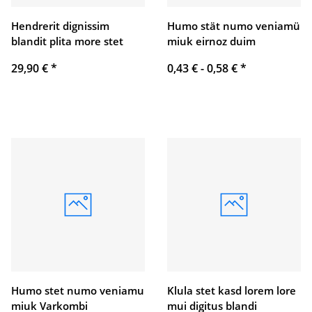
Hendrerit dignissim
Humo stät numo veniamü
blandit plita more stet
miuk eirnoz duim
29,90 €
*
0,43 € -
0,58 €
*
Humo stet numo veniamu
Klula stet kasd lorem lore
miuk Varkombi
mui digitus blandi