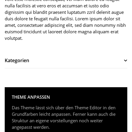
nulla facilisis at vero eros et accumsan et iusto odio
dignissim qui blandit praesent luptatum zzril delenit augue
duis dolore te feugait nulla facilisi. Lorem ipsum dolor sit
amet, consectetuer adipiscing elit, sed diam nonummy nibh
euismod tincidunt ut laoreet dolore magna aliquam erat
volutpat.
Kategorien
THEME ANPASSEN
Das Theme lässt sich über den Theme Editor in den
Grundfarben leicht anpassen. Ferner kann auch die
Struktur an eigene vorstellungen noch weiter
angepasst werden.