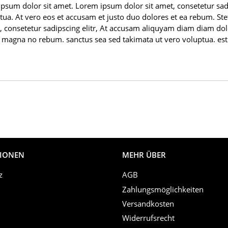
 ipsum dolor sit amet. Lorem ipsum dolor sit amet, consetetur s
ua. At vero eos et accusam et justo duo dolores et ea rebum. Stet
, consetetur sadipscing elitr, At accusam aliquyam diam diam d
kasd magna no rebum. sanctus sea sed takimata ut vero voluptua. e
IONEN
MEHR ÜBER
z
AGB
Zahlungsmöglichkeiten
Versandkosten
Widerrufsrecht