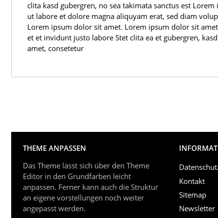
clita kasd gubergren, no sea takimata sanctus est Lorem
ut labore et dolore magna aliquyam erat, sed diam volupt
Lorem ipsum dolor sit amet. Lorem ipsum dolor sit amet
et et invidunt justo labore Stet clita ea et gubergren, 
amet, consetetur
THEME ANPASSEN
INFORMAT
Das Theme lässt sich über den Theme
Datenschut
Editor in den Grundfarben leicht
Kontakt
anpassen. Ferner kann auch die Struktur
Sitemap
an eigene vorstellungen noch weiter
angepasst werden.
Newsletter