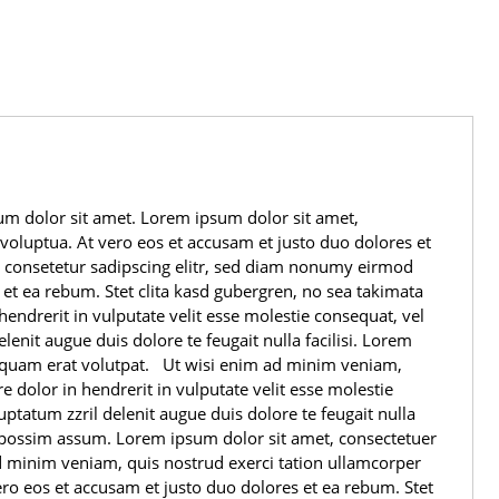
sum dolor sit amet. Lorem ipsum dolor sit amet,
oluptua. At vero eos et accusam et justo duo dolores et
, consetetur sadipscing elitr, sed diam nonumy eirmod
et ea rebum. Stet clita kasd gubergren, no sea takimata
endrerit in vulputate velit esse molestie consequat, vel
lenit augue duis dolore te feugait nulla facilisi. Lorem
liquam erat volutpat. Ut wisi enim ad minim veniam,
 dolor in hendrerit in vulputate velit esse molestie
uptatum zzril delenit augue duis dolore te feugait nulla
r possim assum. Lorem ipsum dolor sit amet, consectetuer
d minim veniam, quis nostrud exerci tation ullamcorper
ero eos et accusam et justo duo dolores et ea rebum. Stet