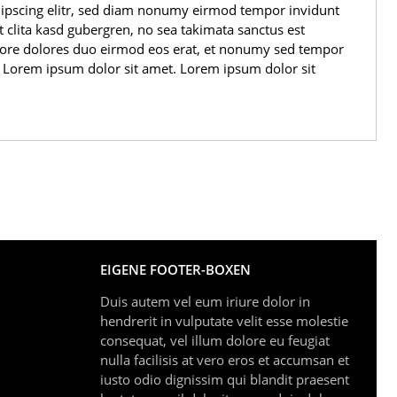
adipscing elitr, sed diam nonumy eirmod tempor invidunt
 clita kasd gubergren, no sea takimata sanctus est
olore dolores duo eirmod eos erat, et nonumy sed tempor
st Lorem ipsum dolor sit amet. Lorem ipsum dolor sit
EIGENE FOOTER-BOXEN
Duis autem vel eum iriure dolor in
hendrerit in vulputate velit esse molestie
consequat, vel illum dolore eu feugiat
nulla facilisis at vero eros et accumsan et
iusto odio dignissim qui blandit praesent