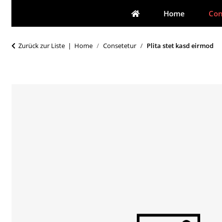
Home
Con
Zurück zur Liste
Home
Consetetur
Plita stet kasd eirmod