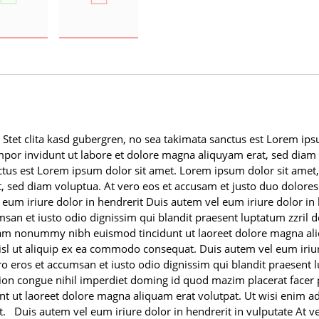
 Stet clita kasd gubergren, no sea takimata sanctus est Lorem ip
por invidunt ut labore et dolore magna aliquyam erat, sed diam v
nctus est Lorem ipsum dolor sit amet. Lorem ipsum dolor sit amet
 sed diam voluptua. At vero eos et accusam et justo duo dolores 
um iriure dolor in hendrerit Duis autem vel eum iriure dolor in h
umsan et iusto odio dignissim qui blandit praesent luptatum zzril de
d diam nonummy nibh euismod tincidunt ut laoreet dolore magna a
nisl ut aliquip ex ea commodo consequat. Duis autem vel eum iriure
vero eros et accumsan et iusto odio dignissim qui blandit praesent l
tion congue nihil imperdiet doming id quod mazim placerat face
t ut laoreet dolore magna aliquam erat volutpat. Ut wisi enim a
t. Duis autem vel eum iriure dolor in hendrerit in vulputate At v