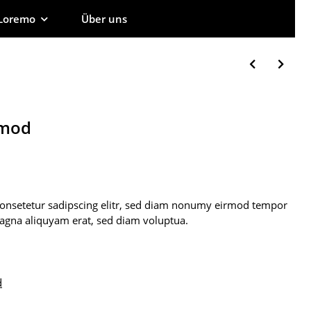
Loremo
Über uns
rmod
consetetur sadipscing elitr, sed diam nonumy eirmod tempor
magna aliquyam erat, sed diam voluptua.
d