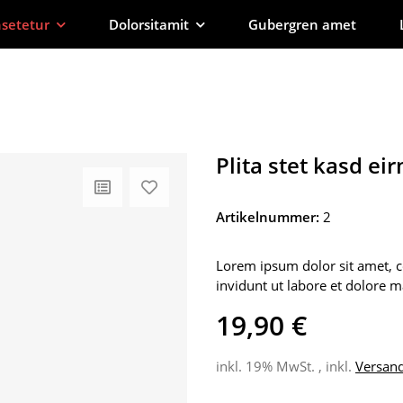
setetur
Dolorsitamit
Gubergren amet
Plita stet kasd ei
Artikelnummer:
2
Lorem ipsum dolor sit amet, 
invidunt ut labore et dolore 
19,90 €
inkl. 19% MwSt. , inkl.
Versan