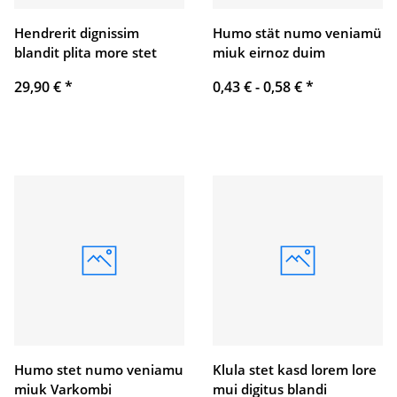
Hendrerit dignissim
Humo stät numo veniamü
blandit plita more stet
miuk eirnoz duim
29,90 €
*
0,43 € -
0,58 €
*
Humo stet numo veniamu
Klula stet kasd lorem lore
miuk Varkombi
mui digitus blandi