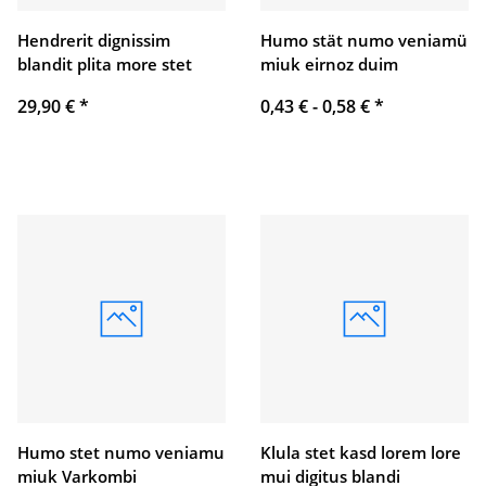
Hendrerit dignissim
Humo stät numo veniamü
blandit plita more stet
miuk eirnoz duim
29,90 €
*
0,43 € -
0,58 €
*
Humo stet numo veniamu
Klula stet kasd lorem lore
miuk Varkombi
mui digitus blandi