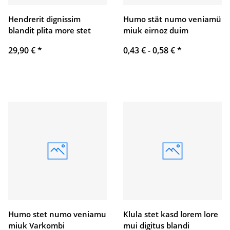
Hendrerit dignissim
Humo stät numo veniamü
blandit plita more stet
miuk eirnoz duim
29,90 €
*
0,43 € -
0,58 €
*
Humo stet numo veniamu
Klula stet kasd lorem lore
miuk Varkombi
mui digitus blandi