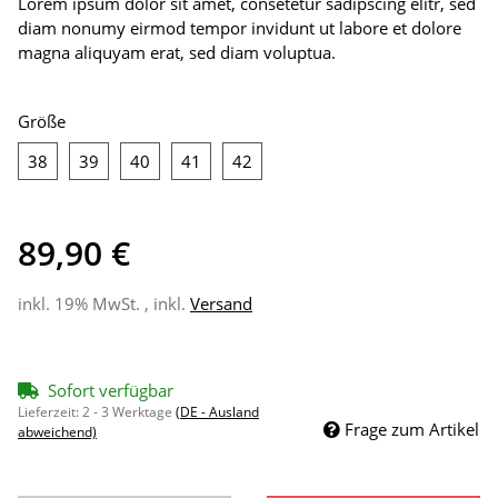
Lorem ipsum dolor sit amet, consetetur sadipscing elitr, sed
diam nonumy eirmod tempor invidunt ut labore et dolore
magna aliquyam erat, sed diam voluptua.
Größe
38
39
40
41
42
38
39
40
41
42
89,90 €
inkl. 19% MwSt. , inkl.
Versand
Sofort verfügbar
Lieferzeit:
2 - 3 Werktage
(DE - Ausland
Frage zum Artikel
abweichend)