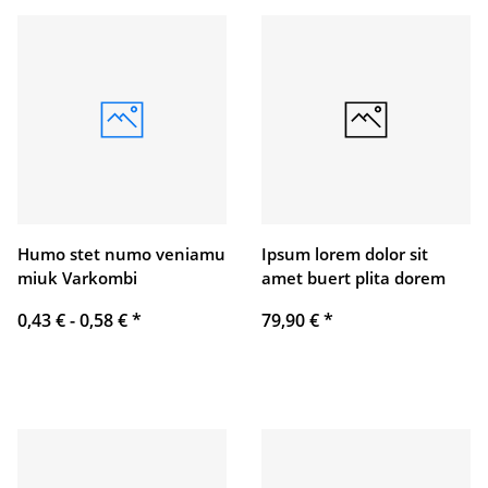
Humo stet numo veniamu
Ipsum lorem dolor sit
miuk Varkombi
amet buert plita dorem
0,43 € -
0,58 €
*
79,90 €
*